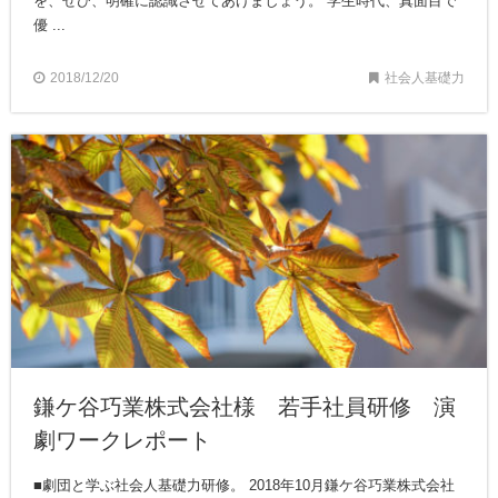
を、ぜひ、明確に認識させてあげましょう。 学生時代、真面目で
優 ...
2018/12/20
社会人基礎力
鎌ケ谷巧業株式会社様 若手社員研修 演
劇ワークレポート
■劇団と学ぶ社会人基礎力研修。 2018年10月鎌ケ谷巧業株式会社