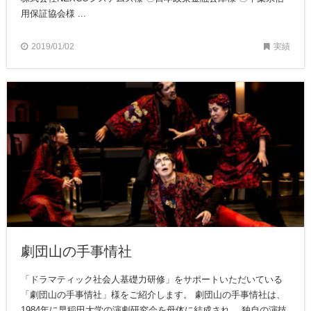
用保証協会様 ...
2019/01/02
実績
劇団山の手事情社
「ドラマティック社会人基礎力研修」をサポートいただいている
「劇団山の手事情社」様をご紹介します。 劇団山の手事情社は、
1984年に早稲田大学の演劇研究会を母体に結成され、 独自の演技